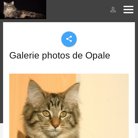
person_outline
share
Galerie photos de Opale