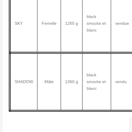
black
SKY
Femelle
1250 g
smocke et
vendue
blanc
black
SHADOW
Mâle
1360 g
smocke et
vendu
blanc