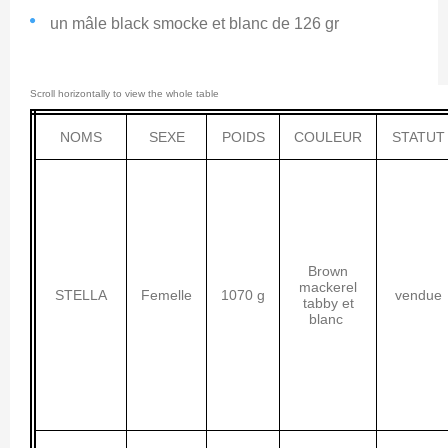
un mâle black smocke et blanc de 126 gr
NOMS
SEXE
POIDS
COULEUR
STATUT
Brown
mackerel
STELLA
Femelle
1070 g
vendue
tabby et
blanc